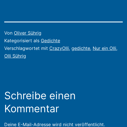
Veröffentlicht
Von
Oliver Sührig
am
Kategorisiert als
Gedichte
13.
Verschlagwortet mit
CrazyOlli
,
gedichte
,
Nur ein Olli
,
Januar
Olli Sührig
2013
Schreibe einen
Kommentar
Deine E-Mail-Adresse wird nicht veröffentlicht.