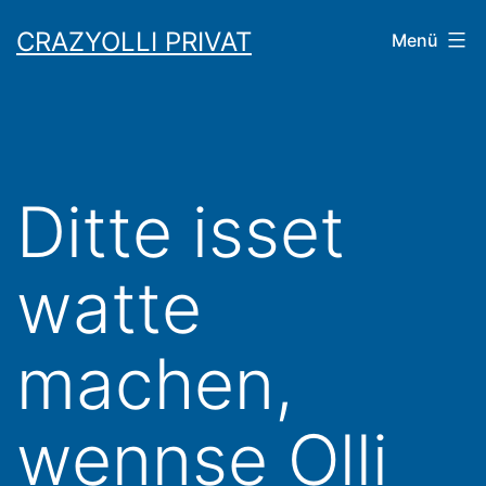
Zum
CRAZYOLLI PRIVAT
Menü
Inhalt
springen
Ditte isset
watte
machen,
wennse Olli