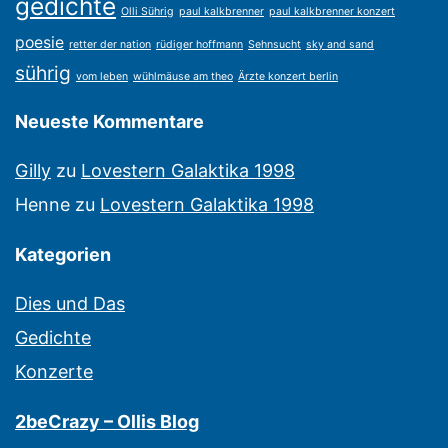
gedichte
Olli Sührig
paul kalkbrenner
paul kalkbrenner konzert
poesie
retter der nation
rüdiger hoffmann
Sehnsucht
sky and sand
sührig
vom leben
wühlmäuse am theo
Ärzte konzert berlin
Neueste Kommentare
Gilly
zu
Lovestern Galaktika 1998
Henne
zu
Lovestern Galaktika 1998
Kategorien
Dies und Das
Gedichte
Konzerte
2beCrazy – Ollis Blog