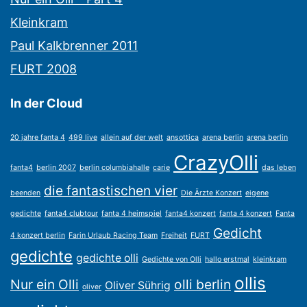
Kleinkram
Paul Kalkbrenner 2011
FURT 2008
In der Cloud
20 jahre fanta 4
499 live
allein auf der welt
ansottica
arena berlin
arena berlin
CrazyOlli
fanta4
berlin 2007
berlin columbiahalle
carie
das leben
die fantastischen vier
beenden
Die Ärzte Konzert
eigene
gedichte
fanta4 clubtour
fanta 4 heimspiel
fanta4 konzert
fanta 4 konzert
Fanta
Gedicht
4 konzert berlin
Farin Urlaub Racing Team
Freiheit
FURT
gedichte
gedichte olli
Gedichte von Olli
hallo erstmal
kleinkram
ollis
Nur ein Olli
olli berlin
Oliver Sührig
oliver