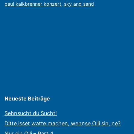
10.
paul kalkbrenner konzert
,
sky and sand
Januar
2012
Neueste Beiträge
Sehnsucht du Sucht!
Ditte isset watte machen, wennse Olli sin, ne?
Nur ein Olli – Part 4