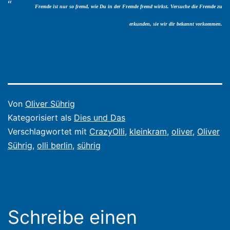
Fremde ist nur so fremd, wie Du in der Fremde fremd wirkst. Versuche die Fremde zu
erkunden, sie wir dir bekannt vorkommen.
Veröffentlicht
Von
Oliver Sührig
am
Kategorisiert als
Dies und Das
10.
Verschlagwortet mit
CrazyOlli
,
kleinkram
,
oliver
,
Oliver
Januar
Sührig
,
olli berlin
,
sührig
2012
Schreibe einen