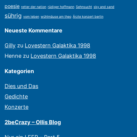
poesie
retter der nation
rüdiger hoffmann
Sehnsucht
sky and sand
sührig
vom leben
wühlmäuse am theo
Ärzte konzert berlin
Neueste Kommentare
Gilly
zu
Lovestern Galaktika 1998
Henne
zu
Lovestern Galaktika 1998
Kategorien
Dies und Das
Gedichte
Konzerte
2beCrazy – Ollis Blog