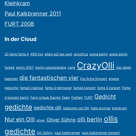
Kleinkram
Paul Kalkbrenner 2011
FURT 2008
In der Cloud
20 jahre fanta 4
499 live
allein auf der welt
ansottica
arena berlin
arena berlin
CrazyOlli
fanta4
berlin 2007
berlin columbiahalle
carie
das leben
die fantastischen vier
beenden
Die Ärzte Konzert
eigene
gedichte
fanta4 clubtour
fanta 4 heimspiel
fanta4 konzert
fanta 4 konzert
Fanta
Gedicht
4 konzert berlin
Farin Urlaub Racing Team
Freiheit
FURT
gedichte
gedichte olli
Gedichte von Olli
hallo erstmal
kleinkram
ollis
Nur ein Olli
olli berlin
Oliver Sührig
oliver
gedichte
Olli Sührig
paul kalkbrenner
paul kalkbrenner konzert