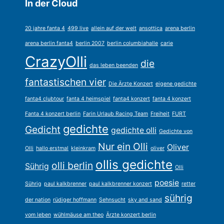
In der Cloud
20 jahre fanta 4
499 live
allein auf der welt
ansottica
arena berlin
arena berlin fanta4
berlin 2007
berlin columbiahalle
carie
CrazyOlli
die
das leben beenden
fantastischen vier
Die Ärzte Konzert
eigene gedichte
fanta4 clubtour
fanta 4 heimspiel
fanta4 konzert
fanta 4 konzert
Fanta 4 konzert berlin
Farin Urlaub Racing Team
Freiheit
FURT
gedichte
Gedicht
gedichte olli
Gedichte von
Nur ein Olli
Oliver
Olli
hallo erstmal
kleinkram
oliver
ollis gedichte
olli berlin
Sührig
Olli
poesie
Sührig
paul kalkbrenner
paul kalkbrenner konzert
retter
sührig
der nation
rüdiger hoffmann
Sehnsucht
sky and sand
vom leben
wühlmäuse am theo
Ärzte konzert berlin