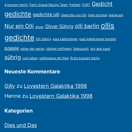
Gedicht
4 konzert berlin
Farin Urlaub Racing Team
Freiheit
FURT
gedichte
gedichte olli
Gedichte von Olli
hallo erstmal
kleinkram
ollis
Nur ein Olli
olli berlin
Oliver Sührig
oliver
gedichte
Olli Sührig
paul kalkbrenner
paul kalkbrenner konzert
poesie
retter der nation
rüdiger hoffmann
Sehnsucht
sky and sand
sührig
vom leben
wühlmäuse am theo
Ärzte konzert berlin
Neueste Kommentare
Gilly
zu
Lovestern Galaktika 1998
Henne
zu
Lovestern Galaktika 1998
Kategorien
Dies und Das