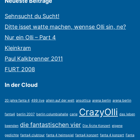
Neueste Beiträge
Sehnsucht du Sucht!
Ditte isset watte machen, wennse Olli sin, ne?
Nur ein Olli – Part 4
Kleinkram
Paul Kalkbrenner 2011
FURT 2008
In der Cloud
20 jahre fanta 4
499 live
allein auf der welt
ansottica
arena berlin
arena berlin
CrazyOlli
fanta4
berlin 2007
berlin columbiahalle
carie
das leben
die fantastischen vier
beenden
Die Ärzte Konzert
eigene
gedichte
fanta4 clubtour
fanta 4 heimspiel
fanta4 konzert
fanta 4 konzert
Fanta