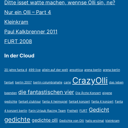
Ditte isset watte machen, wennse Olli sin, ne?
Nur ein Olli – Part 4
Kleinkram
Paul Kalkbrenner 2011
FURT 2008
In der Cloud
20 jahre fanta 4
499 live
allein auf der welt
ansottica
arena berlin
arena berlin
CrazyOlli
fanta4
berlin 2007
berlin columbiahalle
carie
das leben
die fantastischen vier
beenden
Die Ärzte Konzert
eigene
gedichte
fanta4 clubtour
fanta 4 heimspiel
fanta4 konzert
fanta 4 konzert
Fanta
Gedicht
4 konzert berlin
Farin Urlaub Racing Team
Freiheit
FURT
gedichte
gedichte olli
Gedichte von Olli
hallo erstmal
kleinkram