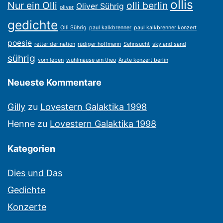
ollis
Nur ein Olli
olli berlin
Oliver Sührig
oliver
gedichte
Olli Sührig
paul kalkbrenner
paul kalkbrenner konzert
poesie
retter der nation
rüdiger hoffmann
Sehnsucht
sky and sand
sührig
vom leben
wühlmäuse am theo
Ärzte konzert berlin
Neueste Kommentare
Gilly
zu
Lovestern Galaktika 1998
Henne
zu
Lovestern Galaktika 1998
Kategorien
Dies und Das
Gedichte
Konzerte